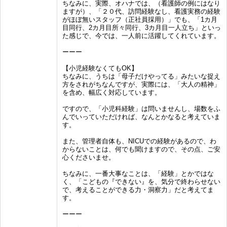
ちなみに、実際、オハナでは、（看護師の例にはなり
ますが）、「２０代、訪問経験なし、看護実務の経験
がほぼ無いスタッフ（正社員採用）」でも、「1カ月
目同行、2カ月目所々同行、3カ月目一人立ち」といっ
た感じで、今では、一人前に活躍してくれています。
ーーー
【小児経験なくてもOK】
ちなみに、うちは「母子だけやってる」みたいな捉え
方をされがちなんですが、実際には、「大人の精神」
を含め、幅広く対応しています。
ですので、「小児科経験」は問いませんし、場数をふ
んでいっていただければ、なんとかなると考えていま
す。
また、管理者自体も、NICUでの経験があるので、わ
からないことは、何でも聞けますので、その点、ご安
心くださいませ。
ちなみに、一番大事なことは、「経験」とかではな
く、「こどもの『できない』を、気分で終わらせない
で、考えることができる力・洞察力」だと考えてま
す。
ーーー