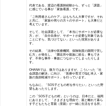
代表である、渡辺の看護師経験から、ずっと「課題」
に感じている事が「家族看護」です。
「ご利用者さんのケア」はもちろん大事ですが、それ
と共に、「家族や周りの方々のサポート」も大事だと
考えています。
そして、社会課題として、「本当にサポートが必要な
方」が、「自分自身が、サポートが必要な対象である
ことにすら、気づけてない」といった現実がありま
す。
その結果、「法律や医療機関、保険制度の隙間で苦し
む方」が発生し、「隣近所や親族に頼る」事も​でき
ず、不幸な事件・事故につながってしまったりしま
す。
OHANAでは、微力ではありますが、こういった「社
会課題の解決」に向け、「医療や育児で悩む本人・家
族の負担軽減サポート」を行っています。
ちなみに、「SOS子どもの村を作りたい」といった野
望もあったりします。
この「SOS子どもの村」というのは、日本だと、福岡
にありまして、「さまざまな理由で、親と離れて暮ら
す子どもたちと育親（里親）が一緒に生活をする所」