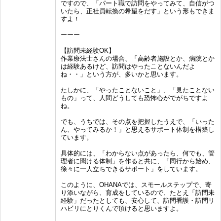
ですので、「パート職で訪問をやってみて、自信がつ
いたら、正社員転換の希望をだす」という形もできま
すよ！
ーーー
【訪問未経験OK】
作業療法士さんの場合、「高齢者施設とか、病院とか
は経験あるけど、訪問はやったことないんだよ
ね・・」という方が、多いかと思います。
たしかに、「やったことないこと」、「見たことない
もの」って、人間どうしても恐怖心がでがちですよ
ね。
でも、うちでは、その点を把握したうえで、「いった
ん、やってみるか！」と思えるサポート体制を構築し
ています。
具体的には、「わからない点があったら、何でも、管
理者に聞ける体制」を作ると共に、「同行から始め、
徐々に一人立ちできるサポート」をしています。
このように、OHANAでは、スモールステップで、寄
り添いながら、育成をしているので、たとえ「訪問未
経験」だったとしても、安心して、訪問看護・訪問リ
ハビリにとりくんで頂けると思いますよ。