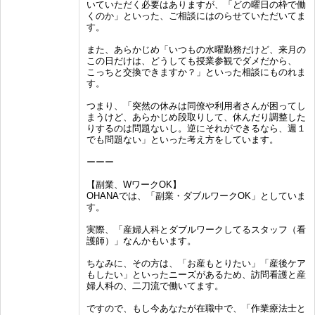
いていただく必要はありますが、「どの曜日の枠で働
くのか」といった、ご相談にはのらせていただいてま
す。
また、あらかじめ「いつもの水曜勤務だけど、来月の
この日だけは、どうしても授業参観でダメだから、
こっちと交換できますか？」といった相談にものれま
す。
つまり、「突然の休みは同僚や利用者さんが困ってし
まうけど、あらかじめ段取りして、休んだり調整した
りするのは問題ないし。逆にそれができるなら、週１
でも問題ない」といった考え方をしています。
ーーー
【副業、WワークOK】
OHANAでは、「副業・ダブルワークOK」としていま
す。
実際、「産婦人科とダブルワークしてるスタッフ（看
護師）」なんかもいます。
ちなみに、その方は、「お産もとりたい」「産後ケア
もしたい」といったニーズがあるため、訪問看護と産
婦人科の、二刀流で働いてます。
ですので、もし今あなたが在職中で、「作業療法士と