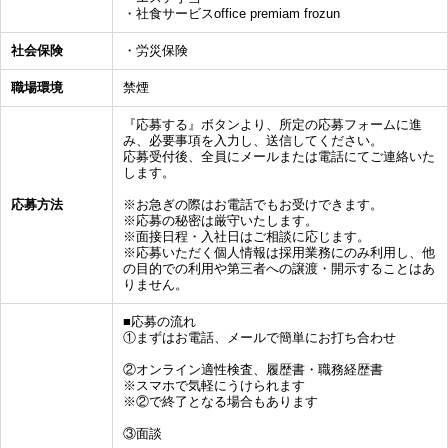
・社食サービスoffice premiam frozun
社会保険
・労災保険
職場環境
禁煙
『応募する』ボタンより、所定の応募フォームに進
み、必要事項を入力し、送信してください。
応募受付後、全員にメールまたは電話にてご連絡いた
します。
応募方法
※お急ぎの際はお電話でもお受けできます。
※応募の秘密は厳守いたします。
※面接日程・入社日はご相談に応じます。
※応募いただく個人情報は採用業務にのみ利用し、他
の目的での利用や第三者への譲渡・開示することはあ
りません。
■応募の流れ
①まずはお電話、メールで簡単にお打ち合わせ
②オンライン適性検査、履歴書・職務経歴書
※スマホで気軽にうけられます
※②で終了となる場合もあります
③面談