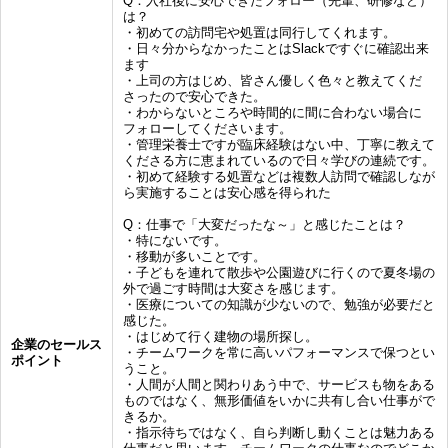
Q：入社後に安心できたフォロー（先輩、研修など）
は？
・初めての訪問宅や処置は同行してくれます。
・日々分からなかったことはSlackですぐに確認出来
ます
・上司の方はじめ、皆さん優しく色々と教えてくだ
さったので安心できた。
・わからないところや時間的に間に合わない場合に
フォローしてくださいます。
・管理栄養士ですが臨床経験はない中、丁寧に教えて
くださる方に恵まれているので日々学びの連続です。
・初めて経験する処置などは複数人訪問で確認しなが
ら実施することは安心感を得られた
Q：仕事で「大変だったな～」と感じたことは？
・特にないです。
・移動が多いことです。
・子どもを連れて散歩や公園遊びに行くので夏冬場の
外で過ごす時間は大変さを感じます。
・医療についての知識が少ないので、勉強が必要だと
感じた。
・はじめて行く建物の場所探し。
企業のセールス
・チームワークを常に高いパフォーマンスで保つとい
ポイント
うこと。
・人間が人間と関わりあう中で、サービスも物をある
ものではなく、無形価値をいかに共有し合い仕事がで
きるか。
・指示待ちではなく、自ら判断し動くことは魅力ある