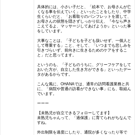
具体的には、小さい子だと、「絵本で、お母さんが亡
くなる事を伝えていく」といったことをしたり、中学
生くらいだと、「お看取りのパンフレットを渡して、
お母さんの状態を隠さずしっかり伝え、『今なら声き
こえてるよ、マッサージしてあげようか』といった事
をしています。
大事なことは、「子どもを子ども扱いせず、一個人と
して尊重する」こと、そして、「いつまでも悲しみを
引きづらいず、前向きに生きるためのケアをするこ
と」だと思ってます。
というのも、「子どものうちに、グリーフケアをして
おいた方が、自立した生き方ができる」といったデー
タがあるからです。
こんな風に、OHANAでは、通常の訪問看護業務と共
に、「病院や普通の訪看ができない事」にも、取組ん
でいます。
ーーー
【未熟児が自立できるフォローしてます】
未熟児ちゃんって、「過保護」に育てられがちなんで
すね。
外出制限を過度にしたり、通院が多くなったり等で