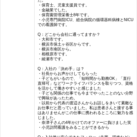
た。
・保育士、児童支援員です。
・金融業でした。
・保育園管理栄養士8年です。
・小児専門病院ICU、総合病院の循環器科病棟とNICU
での看護師です。
Q：どこから会社に通ってますか？
・大和市です。
・横浜市保土ヶ谷区からです。
・横浜市南区から。
・相模原市です。
・綾瀬市です。
Q：入社の「決め手」は？
・社長からお声かけしてもらった
・子どもがいるので、「短時間から勤務OK」「直行
直帰可」などワークライフバランスを取りつつ、資格
を活かして働きやすいと感じました
・子ども関係の仕事でも今までやったことのない分野
で興味があったため。
・以前から代表の渡辺さんからお話しをきいて素敵な
お仕事だと思っていました。私は患者さんと接する事
はありませんがこの仕事に携われるところに魅力を感
じました。
・奈津子さんの4年かけてのオファーに負けました笑
・小児訪問看護をみることができるから