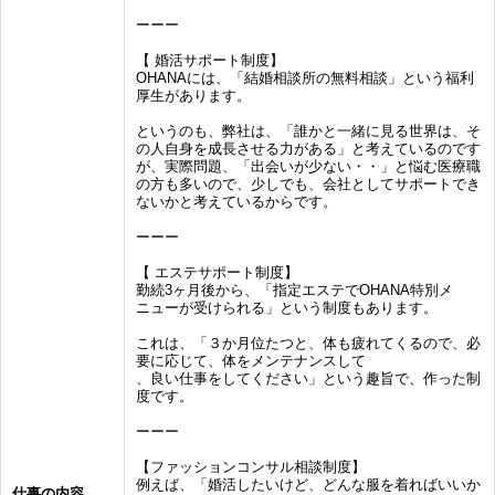
ーーー
【 婚活サポート制度】
OHANAには、「結婚相談所の無料相談」という福利
厚生があります。
というのも、弊社は、「誰かと一緒に見る世界は、そ
の人自身を成長させる力がある」と考えているのです
が、実際問題、「出会いが少ない・・」と悩む医療職
の方も多いので、少しでも、会社としてサポートでき
ないかと考えているからです。
ーーー
【 エステサポート制度】
勤続3ヶ月後から、「指定エステでOHANA特別メ
ニューが受けられる」という制度もあります。
これは、「３か月位たつと、体も疲れてくるので、必
要に応じて、体をメンテナンスして
、良い仕事をしてください」という趣旨で、作った制
度です。
ーーー
【ファッションコンサル相談制度】
例えば、「婚活したいけど、どんな服を着ればいいか
仕事の内容