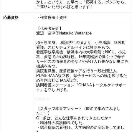
かも」という方、お早めに「応募する」ボタンから、
ご連絡いただければと思います！
応募資格
・作業療法士資格
【代表者紹介】
渡辺 奈津子Natsuko Watanabe
埼玉県出身。 看護学生の頃より、小児看護、終末期
看護、スピリチュアルペインに興味をもつ。
看護学校卒業後、横浜市内の大学病院でNICU、小児
科、救急での勤務経験。16年間臨床で働く中で母子
サービスの情報量の少なさや受け入れ先がない事に危
機感をもつ。
病院退職後、産前産後ケアを行う一般社団法人
PUMEHANA設立後、母子サービスへの幅を広げるた
め合同会社OHANA設立。
訪問看護ステーション『OHANAトータルケアサポー
ト』を立ち上げる。
ーーー
【スタッフ本音アンケート（匿名で集めてみまし
た！）】
Q：前は、どんな仕事をされてきましたか？
・精神科の看護師長でした。
・総合病院の看護師、大学病院の助産師をしてまし