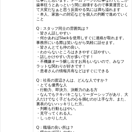
仕事だと思います。チームワークの仕事なのでどこか
歯車狂うとあっという間に崩壊するので事業運営とし
て大変だなぁと思う反面やる気には満ち溢れます
・本人、家族への対応などを個人の判断で進めていく
こと
Q：スタッフ同士の雰囲気は？
・皆さん話しやすい
・何かあればSlackを使用しすぐに連絡が取れます。
事務所にいる際は笑いながら気軽に話せます。
・皆さんとても仲の良い。
・わからないところはききやすく話やすい。
・話しかけやすい方が多いです！
・不機嫌オーラ醸し出すお局もいないので、みなフ
ラットな関わりが好きです！
・患者さんの情報共有などはすぐにできる
Q：社長の渡辺さんは、どんな人ですか？
・とても優秀な人
・行動力、即決力、決断力のある方
・なんでもテキパキこなしリーダーシップがあり、大
人だけでなく子どもの心を掴むのが上手な方。また、
裏表のないハッキリした方。
・判断も行動もはやい。
・見守ってくれる人。
・しっかりした人
Q：職場の良い所は？