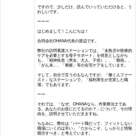
ですので、少しだけ、読んでいっていただけると、う
れしいです。
ーーー
はじめまして！こんにちは！
合同会社OHANA代表の渡辺です。
弊社の訪問看護ステーションでは、「未熟児や医療的
ケアを必要とする母子サポート」を得意としながら
も、「精神疾患（男女、大人、子供）」、「難病」、
「がん末」、「褥瘡」等の在宅ケアをしています。
そして、自分で言うのもなんですが、「働く人ファー
スト」なステーションで、「福利厚生が充実した職
場」でもあります。
ーー
それでは、「なぜ、OHANAなら、作業療法士であ
る、あなたのお役にたてるのか？」について、その理
由を、説明させていただきますね。
ちなみに、弊社は「パート職だって、フィットしない
職場にいくのは辛い」「だからこそ、しっかりと情報
開示すべき」と考えています。