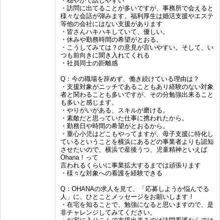
・穏やかで話しやすい
・訪問に出てることが多いですが、事務所で会えると
様々な会話が弾みます。福利厚生は婚活支援やエステ
等他の会社にはない支援があります
・皆さんハキハキしていて、優しい。
・休みや勤務時間の希望がとおる。
・こうしてみては？の意見が言いやすい。そして、い
つも前向きに聞き入れてくれる
・社員同士の距離感
Q：今の職場を辞めず、働き続けている理由は？
・支援対象がニッチであることもあり経験のない対象
者と関わることも多いですが、その分勉強出来ること
も多いと感じます。
・やりがいがある、スキルが磨ける。
・素敵だと思っていた仕事に携われたから。
・勤務日や時間の希望がとおるから。
・重心小児はどこもやってますが、母子支援に特化し
ているということを横浜にあるどの事業者よりも認知
させたいので、横浜で産後うつ、児童精神といえば
Ohana！って
言われるくらいに事業拡大するまでは頑張ります
・様々な対象への看護を経験できる
Q：OHANAの求人を見て、「応募しようか悩んでる
人」に、ひとことメッセージをお願いします！
・在宅を知ることで、勉強になると思いますので、是
非チャレンジしてみてください。