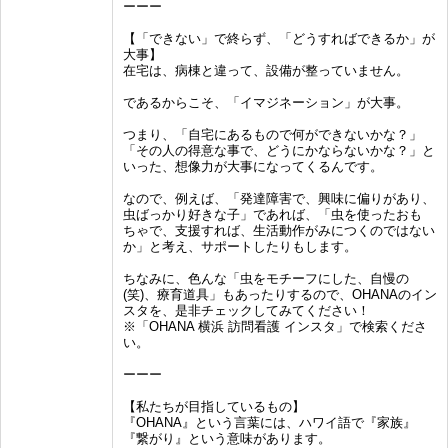
ーーー
【「できない」で終らず、「どうすればできるか」が
大事】
在宅は、病棟と違って、設備が整っていません。
であるからこそ、「イマジネーション」が大事。
つまり、「自宅にあるもので何ができないかな？」
「その人の得意な事で、どうにかならないかな？」と
いった、想像力が大事になってくるんです。
なので、例えば、「発達障害で、興味に偏りがあり、
虫ばっかり好きな子」であれば、「虫を使ったおも
ちゃで、支援すれば、生活動作がみにつくのではない
か」と考え、サポートしたりもします。
ちなみに、色んな「虫をモチーフにした、自慢の
(笑)、療育道具」もあったりするので、OHANAのイン
スタを、是非チェックしてみてください！
※「OHANA 横浜 訪問看護 インスタ」で検索くださ
い。
ーーー
【私たちが目指しているもの】
『OHANA』という言葉には、ハワイ語で『家族』
『繋がり』という意味があります。